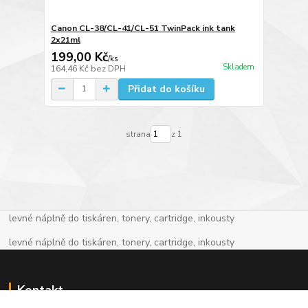
Canon CL-38/CL-41/CL-51 TwinPack ink tank
2x21ml
199,00 Kč
/
ks
Skladem
164,46 Kč
bez DPH
Přidat do košíku
strana
z 1
levné náplně do tiskáren, tonery, cartridge, inkousty
levné náplně do tiskáren, tonery, cartridge, inkousty
Kontakt