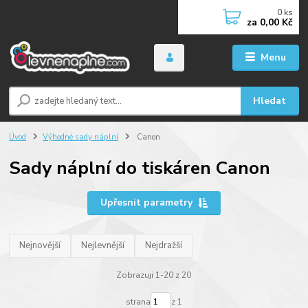
0
ks
za
0,00 Kč
Menu
Hledat
Úvod
Výhodné sady náplní
Canon
Sady náplní do tiskáren Canon
Upřesnit parametry
Nejnovější
Nejlevnější
Nejdražší
Zobrazuji 1-20 z 20
strana
z 1