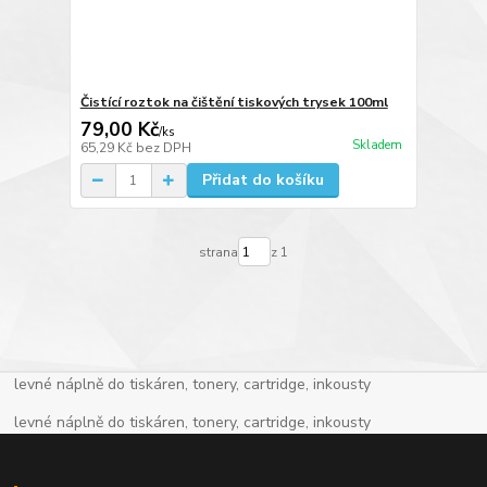
Čistící roztok na čištění tiskových trysek 100ml
79,00 Kč
/
ks
Skladem
65,29 Kč
bez DPH
Přidat do košíku
strana
z 1
levné náplně do tiskáren, tonery, cartridge, inkousty
levné náplně do tiskáren, tonery, cartridge, inkousty