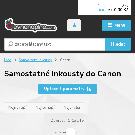
0
ks
za
0,00 Kč
Menu
Hledat
Úvod
Samostatné inkousty
Canon
Samostatné inkousty do Canon
Upřesnit parametry
Nejnovější
Nejlevnější
Nejdražší
Zobrazuji 1-15 z 15
strana
z 1