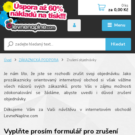
0
ks
za
0,00 Kč
Menu
Hledat
Úvod
ZÁKAZNICKÁ PODPORA
Zrušení objednávky
Je nám líto, že jste se rozhodli zrušit svoji objednávku. Jako
prozákaznicky orientovaný internetový obchod si však vážíme
všech názorů svých zákazníků, proto Vás v zájmu možnosti
zdokonalování se žádáme, abyste uvedli i důvod zrušení
objednávky.
Děkujeme Vám za Vaši návštěvu v internetovém obchodě
LevneNaplne.com
Vyplňte prosím formulář pro zrušení