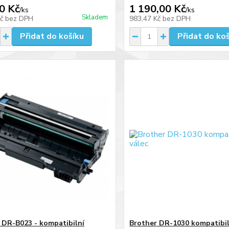
0 Kč
1 190,00 Kč
/
ks
/
ks
Skladem
Kč
bez DPH
983,47 Kč
bez DPH
Přidat do košíku
Přidat do ko
 DR-B023 - kompatibilní
Brother DR-1030 kompatibil