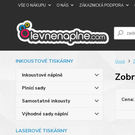
VŠE O NÁKUPU
O NÁS
ZÁKAZNICKÁ PODPORA
INKOUSTOVÉ TISKÁRNY
Úvod
Z
Zobr
Inkoustové náplně
Plnící sady
Cena:
Samostatné inkousty
Výhodné sady náplní
LASEROVÉ TISKÁRNY