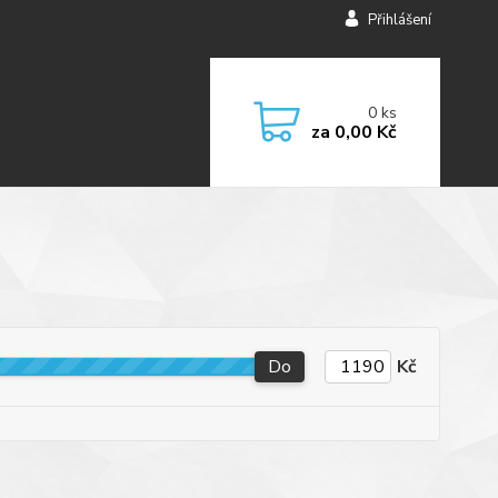
Přihlášení
0
ks
za
0,00 Kč
Do
Kč