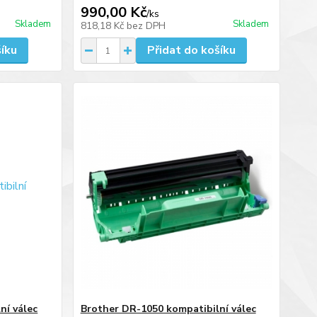
990,00 Kč
/
ks
Skladem
Skladem
818,18 Kč
bez DPH
šíku
Přidat do košíku
ní válec
Brother DR-1050 kompatibilní válec