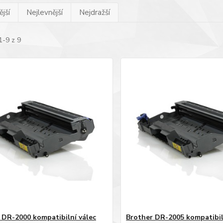
jší
Nejlevnější
Nejdražší
1-9 z 9
 DR-2000 kompatibilní válec
Brother DR-2005 kompatibil