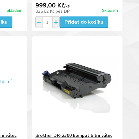
999,00 Kč
/
ks
Skladem
Skladem
825,62 Kč
bez DPH
šíku
Přidat do košíku
ní válec
Brother DR-2300 kompatibilní válec