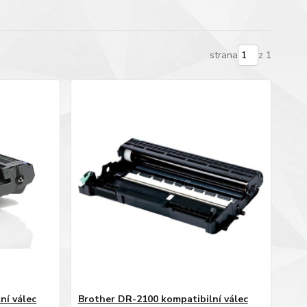
strana
z 1
ní válec
Brother DR-2100 kompatibilní válec