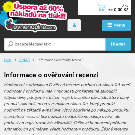
0
ks
za
0,00 Kč
Menu
Hledat
Úvod
O NÁS
Informace o ověřování recenzí
Informace o ověřování recenzí
Hodnocení s odznakem Ověřená recenze pochází od zákazníků, kteří
hodnocený produkt u nás v minulosti prokazatelně zakoupili.
Objednávky párujeme s účtem registrovaného uživatele, který daný
produkt zakoupil, nebo s e-mailem zákazníka, který produkt
hodnotil na základě e-mailové výzvy obdržené po nákupu produktu.
U ostatních recenzí bez odznaku nedokážeme nákup ověřit, ale
pochází od registrovaných zákazníků. Celkové hodnocení počítáme
aritmetickým průměrem všech hodnocení produktu. Žádné recenze