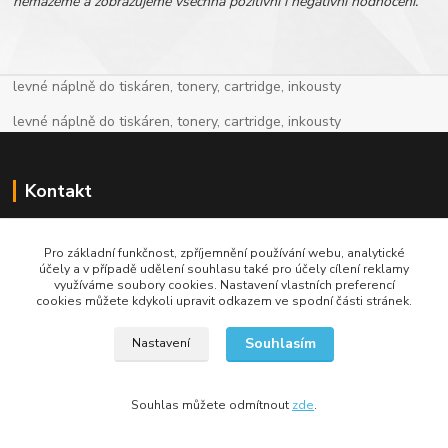
nemažeme a zobrazujeme všechna pozitivní i negativní hodnocení.
levné náplně do tiskáren, tonery, cartridge, inkousty
levné náplně do tiskáren, tonery, cartridge, inkousty
Kontakt
+420 774 913 718
Pro základní funkčnost, zpříjemnění používání webu, analytické
účely a v případě udělení souhlasu také pro účely cílení reklamy
info@levnenaplne.com
využíváme soubory cookies. Nastavení vlastních preferencí
cookies můžete kdykoli upravit odkazem ve spodní části stránek.
Souhlasím
Nastavení
Vytvořeno na
Eshop-rychle.cz
Souhlas můžete odmítnout
zde
.