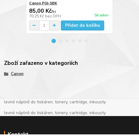
Canon PGI-5BK
Canon CLI-
85,00 Kč
79,00 Kč
/
ks
Skladem
70,25 Kč
bez DPH
65,29 Kč
bez
Přidat do košíku
Zboží zařazeno v kategoriích
Canon
levné náplně do tiskáren, tonery, cartridge, inkousty
levné náplně do tiskáren, tonery, cartridge, inkousty
Kontakt