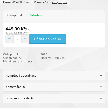
Pixma iP5200R Canon Pixma iP53...
celý popis
Dostupnost
Skladem
449,00 Kč
/
ks
371,07 Kč
bez DPH
Přidat do košíku
Číslo produktu:
5060
Obsah náplně:
2x30 ml + 4x15 ml
Hlídat cenu / dostupnost
Kompletní specifikace
Komentáře
0
Související zboží
6