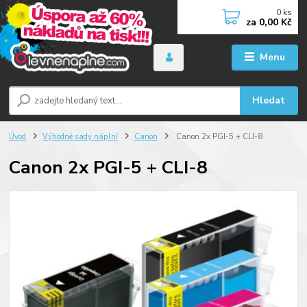
0
ks
za
0,00 Kč
Menu
Hledat
Úvod
Výhodné sady náplní
Canon
Canon 2x PGI-5 + CLI-8
Canon 2x PGI-5 + CLI-8