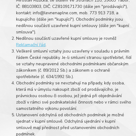
Miroslav Růžička, se sídlem Ve Struhách 120, 39003 Tábor,
IČ: 88103803, DIČ: CZ8109171730 (dále jen "prodávající"),
kontakt: info@levnenaplne.com, mob. 773 913 718, a
kupujícího (dále jen "kupující"). Obchodní podmínky jsou
nedílnou součástí uzavřené kupní smlouvy (dále jen "kupní
smlouva").
Nedílnou součástí uzavřené kupní smlouvy je rovněž
Reklamační řád
.
Veškeré smluvní vztahy jsou uzavřeny v souladu s právním
řádem České republiky. Je-li smluvní stranou spotřebitel, řídí
se vztahy neupravené obchodními podmínkami občanským
zákoníkem (č. 89/2012 Sb.) a zákonem o ochraně
spotřebitele (č. 634/1992 Sb.).
Obchodní podmínky se nevztahují na případy, kdy osoba,
která má v úmyslu nakoupit zboží od prodávajícího, je
právnickou osobou či osobou, jež jedná při objednávání
zboží v rámci své podnikatelské činnosti nebo v rámci svého
samostatného výkonu povolání.
Ustanovení odchylná od obchodních podmínek je možné
sjednat v kupní smlouvě. Odchylná ujednání v kupní
smlouvě mají přednost před ustanoveními obchodních
podmínek.