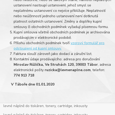
ustanovení nastoupí ustanovení, jehož smysl se
neplatnému ustanovení co nejvíce přibližuje. Neplatností
nebo neúčinností jednoho ustanovení není dotknutá
platnost ostatních ustanovení. Změny a doplňky kupní
smlouvy či obchodních podmínek vyžadují písemnou formu.
Kupní smlouva včetně obchodních podmínek je archivována
prodávajícím v elektronické podobě.
Přílohu obchodních podmínek tvoří
vzorový formulář pro
odstoupení od kupní smlouvy.
Faktura slouží zároveň jako dodací a záruční list.
Kontaktní údaje prodávajícího: adresa pro doručování
Miroslav Růžička, Ve Struhách 120, 39003 Tábor
, adresa
elektronické pošty
ruzicka@levnenaplne.com
, telefon:
774 913 718
V Táboře dne 01.01.2020
levné náplně do tiskáren, tonery, cartridge, inkousty
levné náplně do tiskáren, tonery, cartridge, inkousty