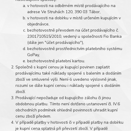
v hotovosti na odběrném místě prodávajícího na
adrese Ve Struhách 120, 390 03 Tábor,
v hotovosti na dobírku v místě určeném kupujícím v
objednávce,
bezhotovostně převodem na účet prodávajícího č.
2301710515/2010, vedený u společnosti Fio Banka
(dále jen "účet prodávajícího"),
bezhotovostně prostřednictvím platebního systému
GoPay,
bezhotovostně platební kartou.
Společně s kupní cenou je kupující povinen zaplatit
prodávajícímu také náklady spojené s balením a dodáním
zboží ve smluvené výši. Není-li uvedeno výslovně jinak,
rozumí se dále kupní cenou i náklady spojené s dodáním
zboží.
Prodávající nepožaduje od kupujícího zálohu či jinou
obdobnou platbu. Tímto není dotčeno ustanovení čl. IV.6
obchodních podmínek ohledně povinnosti uhradit kupní
cenu zboží předem.
V případě platby v hotovosti či v případě platby na dobírku
je kupní cena splatná při převzetí zboží. V případě