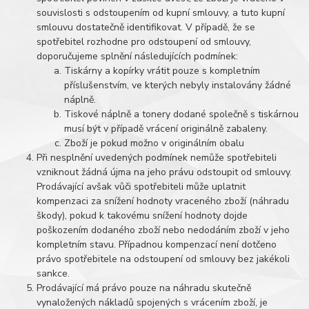
souvislosti s odstoupením od kupní smlouvy, a tuto kupní
smlouvu dostatečně identifikovat. V případě, že se
spotřebitel rozhodne pro odstoupení od smlouvy,
doporučujeme splnění následujících podmínek:
Tiskárny a kopírky vrátit pouze s kompletním
příslušenstvím, ve kterých nebyly instalovány žádné
náplně.
Tiskové náplně a tonery dodané společně s tiskárnou
musí být v případě vrácení originálně zabaleny.
Zboží je pokud možno v originálním obalu
Při nesplnění uvedených podmínek nemůže spotřebiteli
vzniknout žádná újma na jeho právu odstoupit od smlouvy.
Prodávající avšak vůči spotřebiteli může uplatnit
kompenzaci za snížení hodnoty vraceného zboží (náhradu
škody), pokud k takovému snížení hodnoty dojde
poškozením dodaného zboží nebo nedodáním zboží v jeho
kompletním stavu. Případnou kompenzací není dotčeno
právo spotřebitele na odstoupení od smlouvy bez jakékoli
sankce.
Prodávající má právo pouze na náhradu skutečně
vynaložených nákladů spojených s vrácením zboží, je