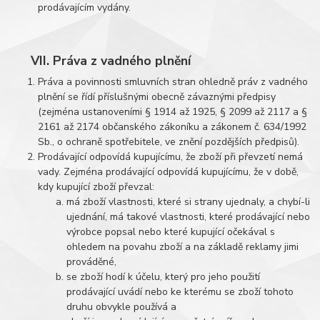
prodávajícím vydány.
VII. Práva z vadného plnění
Práva a povinnosti smluvních stran ohledně práv z vadného
plnění se řídí příslušnými obecně závaznými předpisy
(zejména ustanoveními § 1914 až 1925, § 2099 až 2117 a §
2161 až 2174 občanského zákoníku a zákonem č. 634/1992
Sb., o ochraně spotřebitele, ve znění pozdějších předpisů).
Prodávající odpovídá kupujícímu, že zboží při převzetí nemá
vady. Zejména prodávající odpovídá kupujícímu, že v době,
kdy kupující zboží převzal:
má zboží vlastnosti, které si strany ujednaly, a chybí-li
ujednání, má takové vlastnosti, které prodávající nebo
výrobce popsal nebo které kupující očekával s
ohledem na povahu zboží a na základě reklamy jimi
prováděné,
se zboží hodí k účelu, který pro jeho použití
prodávající uvádí nebo ke kterému se zboží tohoto
druhu obvykle používá a