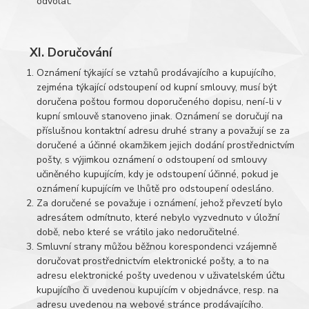
odvolat.
XI. Doručování
Oznámení týkající se vztahů prodávajícího a kupujícího,
zejména týkající odstoupení od kupní smlouvy, musí být
doručena poštou formou doporučeného dopisu, není-li v
kupní smlouvě stanoveno jinak. Oznámení se doručují na
příslušnou kontaktní adresu druhé strany a považují se za
doručené a účinné okamžikem jejich dodání prostřednictvím
pošty, s výjimkou oznámení o odstoupení od smlouvy
učiněného kupujícím, kdy je odstoupení účinné, pokud je
oznámení kupujícím ve lhůtě pro odstoupení odesláno.
Za doručené se považuje i oznámení, jehož převzetí bylo
adresátem odmítnuto, které nebylo vyzvednuto v úložní
době, nebo které se vrátilo jako nedoručitelné.
Smluvní strany můžou běžnou korespondenci vzájemně
doručovat prostřednictvím elektronické pošty, a to na
adresu elektronické pošty uvedenou v uživatelském účtu
kupujícího či uvedenou kupujícím v objednávce, resp. na
adresu uvedenou na webové stránce prodávajícího.