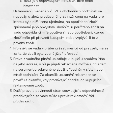
zboží je v odpovídajícím množství, míře nebo
hmotnosti.
Ustanovení uvedená v čl. VII.2 obchodních podmínek se
nepoužijí u zboží prodávaného za nižší cenu na vadu, pro
kterou byla nižší cena ujednána, na opotřebení zboží
způsobené jeho obvyklým užíváním, u použitého zboží na
vadu odpovídající míře používání nebo opotřebení, kterou
zboží mělo při převzetí kupujícím, nebo vyplývá-li to z
povahy zboží.
Projeví-li se vada v průběhu šesti měsíců od převzetí, má se
za to, že zboží bylo vadné již při převzetí.
Práva z vadného plnění uplatňuje kupující u prodávajícího
na jeho adrese, v níž je přijetí reklamace možné s ohledem
na sortiment prodávaného zboží, případně i v sídle nebo
místě podnikání. Za okamžik uplatnění reklamace se
považuje okamžik, kdy prodávající obdržel od kupujícího
reklamované zboží.
Další práva a povinnosti stran související s odpovědností
prodávajícího za vady může upravit reklamační řád
prodávajícího.