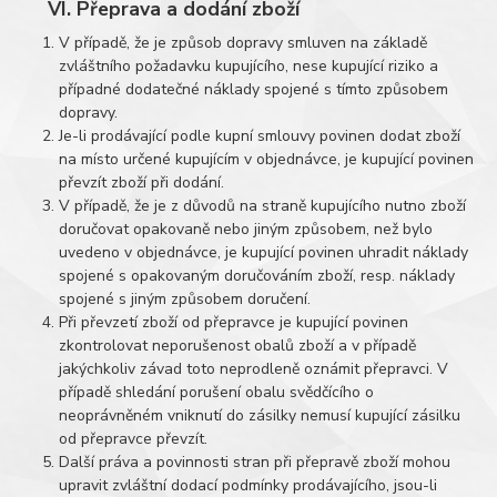
VI. Přeprava a dodání zboží
V případě, že je způsob dopravy smluven na základě
zvláštního požadavku kupujícího, nese kupující riziko a
případné dodatečné náklady spojené s tímto způsobem
dopravy.
Je-li prodávající podle kupní smlouvy povinen dodat zboží
na místo určené kupujícím v objednávce, je kupující povinen
převzít zboží při dodání.
V případě, že je z důvodů na straně kupujícího nutno zboží
doručovat opakovaně nebo jiným způsobem, než bylo
uvedeno v objednávce, je kupující povinen uhradit náklady
spojené s opakovaným doručováním zboží, resp. náklady
spojené s jiným způsobem doručení.
Při převzetí zboží od přepravce je kupující povinen
zkontrolovat neporušenost obalů zboží a v případě
jakýchkoliv závad toto neprodleně oznámit přepravci. V
případě shledání porušení obalu svědčícího o
neoprávněném vniknutí do zásilky nemusí kupující zásilku
od přepravce převzít.
Další práva a povinnosti stran při přepravě zboží mohou
upravit zvláštní dodací podmínky prodávajícího, jsou-li