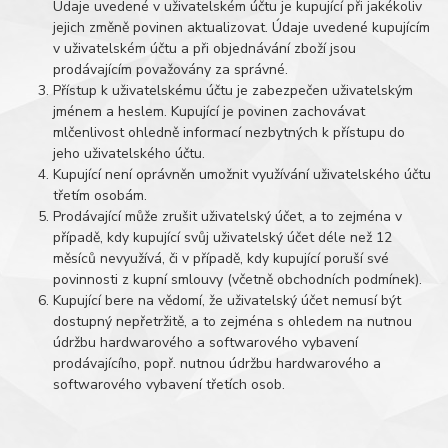
Údaje uvedené v uživatelském účtu je kupující při jakékoliv
jejich změně povinen aktualizovat. Údaje uvedené kupujícím
v uživatelském účtu a při objednávání zboží jsou
prodávajícím považovány za správné.
Přístup k uživatelskému účtu je zabezpečen uživatelským
jménem a heslem. Kupující je povinen zachovávat
mlčenlivost ohledně informací nezbytných k přístupu do
jeho uživatelského účtu.
Kupující není oprávněn umožnit využívání uživatelského účtu
třetím osobám.
Prodávající může zrušit uživatelský účet, a to zejména v
případě, kdy kupující svůj uživatelský účet déle než 12
měsíců nevyužívá, či v případě, kdy kupující poruší své
povinnosti z kupní smlouvy (včetně obchodních podmínek).
Kupující bere na vědomí, že uživatelský účet nemusí být
dostupný nepřetržitě, a to zejména s ohledem na nutnou
údržbu hardwarového a softwarového vybavení
prodávajícího, popř. nutnou údržbu hardwarového a
softwarového vybavení třetích osob.