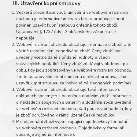
III. Uzavření kupní smlouvy
Veškerá prezentace zboží umístěná ve webovém rozhraní
obchodu je informativního charakteru a prodávající není
povinen uzavřít kupní smlouvu ohledně tohoto zboží.
Ustanovení § 1732 odst. 2 občanského zákoníku se
nepoužije.
Webové rozhraní obchodu obsahuje informace o zboží, a to
včetně uvedení cen jednotlivého zboží. Ceny zboží jsou
uvedeny včetně daně z přidané hodnoty a všech
souvisejících poplatků. Ceny zboží zůstávají v platnosti po
dobu, kdy jsou zobrazovány ve webovém rozhraní obchodu.
Tímto ustanovením není omezena možnost prodávajícího
uzavřít kupní smlouvu za individuálně sjednaných podmínek.
Webové rozhraní obchodu obsahuje také informace o
nákladech spojených s balením a dodáním zboží. Informace
o nákladech spojených s balením a dodáním zboží uvedené
ve webovém rozhraní obchodu platí pouze v případech, kdy
je zboží doručováno v rámci území České republiky.
Pro objednání zboží vyplní kupující objednávkový formulář
ve webovém rozhraní obchodu. Objednávkový formulář
obsahuje zejména informace o: