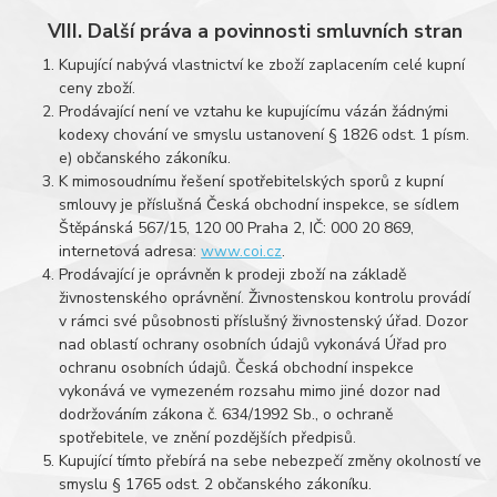
VIII. Další práva a povinnosti smluvních stran
Kupující nabývá vlastnictví ke zboží zaplacením celé kupní
ceny zboží.
Prodávající není ve vztahu ke kupujícímu vázán žádnými
kodexy chování ve smyslu ustanovení § 1826 odst. 1 písm.
e) občanského zákoníku.
K mimosoudnímu řešení spotřebitelských sporů z kupní
smlouvy je příslušná Česká obchodní inspekce, se sídlem
Štěpánská 567/15, 120 00 Praha 2, IČ: 000 20 869,
internetová adresa:
www.coi.cz
.
Prodávající je oprávněn k prodeji zboží na základě
živnostenského oprávnění. Živnostenskou kontrolu provádí
v rámci své působnosti příslušný živnostenský úřad. Dozor
nad oblastí ochrany osobních údajů vykonává Úřad pro
ochranu osobních údajů. Česká obchodní inspekce
vykonává ve vymezeném rozsahu mimo jiné dozor nad
dodržováním zákona č. 634/1992 Sb., o ochraně
spotřebitele, ve znění pozdějších předpisů.
Kupující tímto přebírá na sebe nebezpečí změny okolností ve
smyslu § 1765 odst. 2 občanského zákoníku.