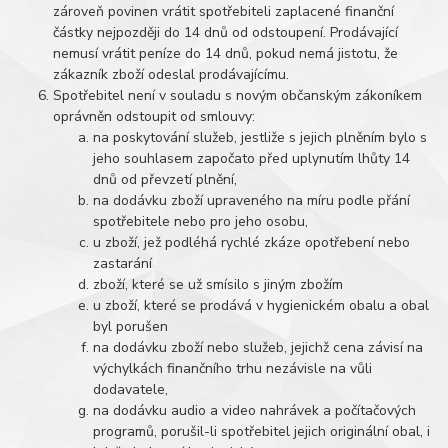
zároveň povinen vrátit spotřebiteli zaplacené finanční
částky nejpozději do 14 dnů od odstoupení. Prodávající
nemusí vrátit peníze do 14 dnů, pokud nemá jistotu, že
zákazník zboží odeslal prodávajícímu.
Spotřebitel není v souladu s novým občanským zákoníkem
oprávněn odstoupit od smlouvy:
na poskytování služeb, jestliže s jejich plněním bylo s
jeho souhlasem započato před uplynutím lhůty 14
dnů od převzetí plnění,
na dodávku zboží upraveného na míru podle přání
spotřebitele nebo pro jeho osobu,
u zboží, jež podléhá rychlé zkáze opotřebení nebo
zastarání
zboží, které se už smísilo s jiným zbožím
u zboží, které se prodává v hygienickém obalu a obal
byl porušen
na dodávku zboží nebo služeb, jejichž cena závisí na
výchylkách finančního trhu nezávisle na vůli
dodavatele,
na dodávku audio a video nahrávek a počítačových
programů, porušil-li spotřebitel jejich originální obal, i