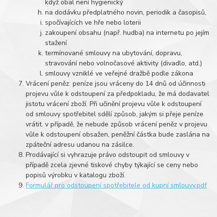
když obal není hygienický
na dodávku předplatného novin, periodik a časopisů,
spočívajících ve hře nebo loterii
zakoupení obsahu (např. hudba) na internetu po jejím
stažení
termínované smlouvy na ubytování, dopravu,
stravování nebo volnočasové aktivity (divadlo, atd.)
smlouvy vzniklé ve veřejné dražbě podle zákona
Vrácení peněz: peníze jsou vráceny do 14 dnů od účinnosti
projevu vůle k odstoupení za předpokladu, že má dodavatel
jistotu vrácení zboží. Při učinění projevu vůle k odstoupení
od smlouvy spotřebitel sdělí způsob, jakým si přeje peníze
vrátit. v případě, že nebude způsob vrácení peněz v projevu
vůle k odstoupení obsažen, peněžní částka bude zaslána na
zpáteční adresu udanou na zásilce.
Prodávající si vyhrazuje právo odstoupit od smlouvy v
případě zcela zjevné tiskové chyby týkající se ceny nebo
popisů výrobku v katalogu zboží.
Formulář pro odstoupení spotřebitele od kupní smlouvy.pdf