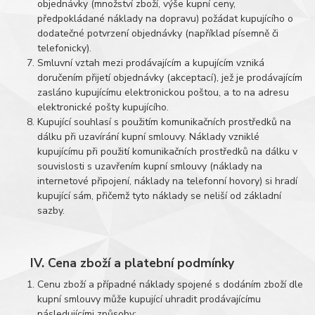
objednávky (množství zboží, výše kupní ceny,
předpokládané náklady na dopravu) požádat kupujícího o
dodatečné potvrzení objednávky (například písemně či
telefonicky).
Smluvní vztah mezi prodávajícím a kupujícím vzniká
doručením přijetí objednávky (akceptací), jež je prodávajícím
zasláno kupujícímu elektronickou poštou, a to na adresu
elektronické pošty kupujícího.
Kupující souhlasí s použitím komunikačních prostředků na
dálku při uzavírání kupní smlouvy. Náklady vzniklé
kupujícímu při použití komunikačních prostředků na dálku v
souvislosti s uzavřením kupní smlouvy (náklady na
internetové připojení, náklady na telefonní hovory) si hradí
kupující sám, přičemž tyto náklady se neliší od základní
sazby.
IV. Cena zboží a platební podmínky
Cenu zboží a případné náklady spojené s dodáním zboží dle
kupní smlouvy může kupující uhradit prodávajícímu
následujícími způsoby: