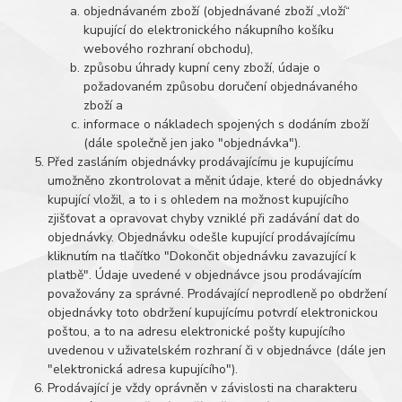
objednávaném zboží (objednávané zboží „vloží“
kupující do elektronického nákupního košíku
webového rozhraní obchodu),
způsobu úhrady kupní ceny zboží, údaje o
požadovaném způsobu doručení objednávaného
zboží a
informace o nákladech spojených s dodáním zboží
(dále společně jen jako "objednávka").
Před zasláním objednávky prodávajícímu je kupujícímu
umožněno zkontrolovat a měnit údaje, které do objednávky
kupující vložil, a to i s ohledem na možnost kupujícího
zjišťovat a opravovat chyby vzniklé při zadávání dat do
objednávky. Objednávku odešle kupující prodávajícímu
kliknutím na tlačítko "Dokončit objednávku zavazující k
platbě". Údaje uvedené v objednávce jsou prodávajícím
považovány za správné. Prodávající neprodleně po obdržení
objednávky toto obdržení kupujícímu potvrdí elektronickou
poštou, a to na adresu elektronické pošty kupujícího
uvedenou v uživatelském rozhraní či v objednávce (dále jen
"elektronická adresa kupujícího").
Prodávající je vždy oprávněn v závislosti na charakteru