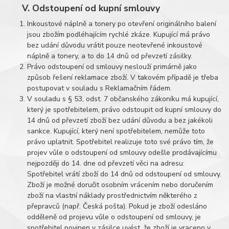
V. Odstoupení od kupní smlouvy
Inkoustové náplně a tonery po otevření originálního balení
jsou zbožím podléhajícím rychlé zkáze. Kupující má právo
bez udání důvodu vrátit pouze neotevřené inkoustové
náplně a tonery, a to do 14 dnů od převzetí zásilky.
Právo odstoupení od smlouvy neslouží primárně jako
způsob řešení reklamace zboží. V takovém případě je třeba
postupovat v souladu s Reklamačním řádem.
V souladu s § 53, odst. 7 občanského zákoníku má kupující,
který je spotřebitelem, právo odstoupit od kupní smlouvy do
14 dnů od převzetí zboží bez udání důvodu a bez jakékoli
sankce. Kupující, který není spotřebitelem, nemůže toto
právo uplatnit. Spotřebitel realizuje toto své právo tím, že
projev vůle o odstoupení od smlouvy odešle prodávajícímu
nejpozději do 14. dne od převzetí věci na adresu:
Spotřebitel vrátí zboží do 14 dnů od odstoupení od smlouvy.
Zboží je možné doručit osobním vrácením nebo doručením
zboží na vlastní náklady prostřednictvím některého z
přepravců (např. Česká pošta). Pokud je zboží odesláno
odděleně od projevu vůle o odstoupení od smlouvy, je
spotřebitel povinen v zásilce uvést, že zboží je vraceno v