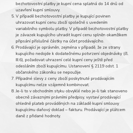
bezhotovostní platby je kupní cena splatná do 14 dnů od
uzavření kupní smlouvy.
V případě bezhotovostní platby je kupující povinen
uhrazovat kupní cenu zboží společně s uvedením
variabilního symbolu platby. V případě bezhotovostní platby
je závazek kupujícího uhradit kupní cenu splněn okamžikem
připsání příslušné částky na účet prodávajícího.
Prodávající je oprávněn, zejména v případě, že ze strany
kupujícího nedojde k dodatečnému potvrzení objednávky (čl.
III.6), požadovat uhrazení celé kupní ceny ještě před
odesláním zboží kupujícímu. Ustanovení § 2119 odst. 1
občanského zákoníku se nepoužije.
Případné slevy z ceny zboží poskytnuté prodávajícím
kupujícímu nelze vzájemně kombinovat.
Je-li to v obchodním styku obvyklé nebo je-li tak stanoveno
obecně závaznými právními předpisy, vystaví prodávající
ohledně plateb prováděných na základě kupní smlouvy
kupujícímu daňový doklad – fakturu. Prodávající je plátcem
daně z přidané hodnoty.