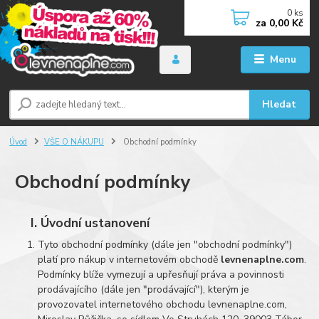
0
ks
za
0,00 Kč
Menu
Hledat
Úvod
VŠE O NÁKUPU
Obchodní podmínky
Obchodní podmínky
I. Úvodní ustanovení
Tyto obchodní podmínky (dále jen "obchodní podmínky")
platí pro nákup v internetovém obchodě
levnenaplne.com
.
Podmínky blíže vymezují a upřesňují práva a povinnosti
prodávajícího (dále jen "prodávající"), kterým je
provozovatel internetového obchodu
levnenaplne.com
,