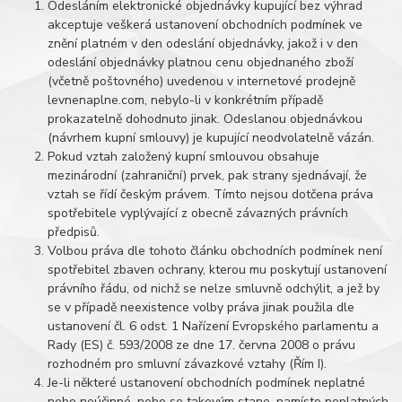
Odesláním elektronické objednávky kupující bez výhrad
akceptuje veškerá ustanovení obchodních podmínek ve
znění platném v den odeslání objednávky, jakož i v den
odeslání objednávky platnou cenu objednaného zboží
(včetně poštovného) uvedenou v internetové prodejně
levnenaplne.com
, nebylo-li v konkrétním případě
prokazatelně dohodnuto jinak. Odeslanou objednávkou
(návrhem kupní smlouvy) je kupující neodvolatelně vázán.
Pokud vztah založený kupní smlouvou obsahuje
mezinárodní (zahraniční) prvek, pak strany sjednávají, že
vztah se řídí českým právem. Tímto nejsou dotčena práva
spotřebitele vyplývající z obecně závazných právních
předpisů.
Volbou práva dle tohoto článku obchodních podmínek není
spotřebitel zbaven ochrany, kterou mu poskytují ustanovení
právního řádu, od nichž se nelze smluvně odchýlit, a jež by
se v případě neexistence volby práva jinak použila dle
ustanovení čl. 6 odst. 1 Nařízení Evropského parlamentu a
Rady (ES) č. 593/2008 ze dne 17. června 2008 o právu
rozhodném pro smluvní závazkové vztahy (Řím I).
Je-li některé ustanovení obchodních podmínek neplatné
nebo neúčinné, nebo se takovým stane, namísto neplatných