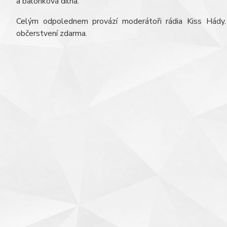
a balónková dílna.
Celým odpolednem provází moderátoři rádia Kiss Hády. 
občerstvení zdarma.