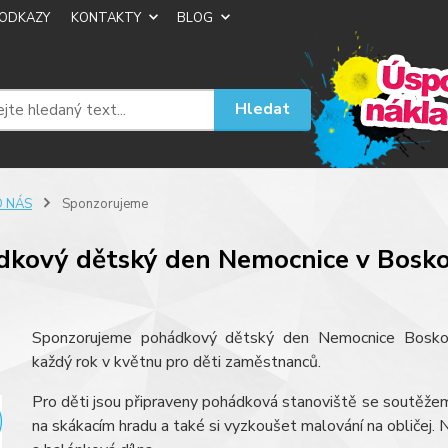
ODKAZY
KONTAKTY
BLOG
Hledat
O NÁS
Sponzorujeme
dkový dětský den Nemocnice v Bosko
Sponzorujeme pohádkový dětský den Nemocnice Boskovi
každý rok v květnu pro děti zaměstnanců.
Pro děti jsou připraveny pohádková stanoviště se soutěžem
na skákacím hradu a také si vyzkoušet malování na obličej. 