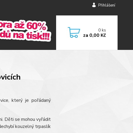
Přihlášení
0
ks
za
0,00 Kč
vicích
ce, který je pořádaný
i. Děti se mohou vyřádit
Nechybí kouzelný trpaslík