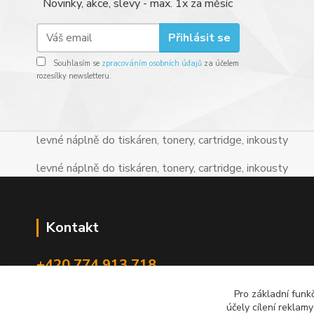
Novinky, akce, slevy - max. 1x za měsíc
Přihlásit se
Souhlasím se
zpracováním osobních údajů
za účelem
rozesílky newsletteru.
levné náplně do tiskáren, tonery, cartridge, inkousty
levné náplně do tiskáren, tonery, cartridge, inkousty
Kontakt
+420 774 913 718
Pro základní funk
info@levnenaplne.com
účely cílení reklam