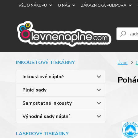
VŠE O NÁKUPU
O NÁS
ZÁKAZNICKÁ PODPORA
INKOUSTOVÉ TISKÁRNY
Úvod
Inkoustové náplně
Pohá
Plnící sady
Samostatné inkousty
Výhodné sady náplní
LASEROVÉ TISKÁRNY