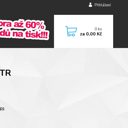
Přihlášení
0
ks
za
0,00 Kč
TTR
ips