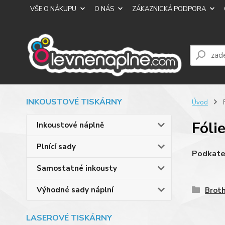
VŠE O NÁKUPU
O NÁS
ZÁKAZNICKÁ PODPORA
INKOUSTOVÉ TISKÁRNY
Úvod
F
Fóli
Inkoustové náplně
Plnící sady
Podkate
Samostatné inkousty
Výhodné sady náplní
Brot
LASEROVÉ TISKÁRNY