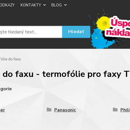
ODKAZY
KONTAKTY
BLOG
Hledat
ólie do faxu
e do faxu - termofólie pro faxy 
gorie
her
Panasonic
Phil