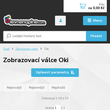
0
ks
za
0,00 Kč
Menu
Hledat
Úvod
Zobrazovací válce
Oki
Zobrazovací válce Oki
Upřesnit parametry
Nejnovější
Nejlevnější
Nejdražší
Zobrazuji 1-10 z 10
strana
z 1