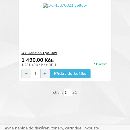
Oki 43870021 yellow
1 490,00 Kč
/
ks
Skladem
1 231,40 Kč
bez DPH
Přidat do košíku
strana
z 1
levné náplně do tiskáren, tonery, cartridge, inkousty