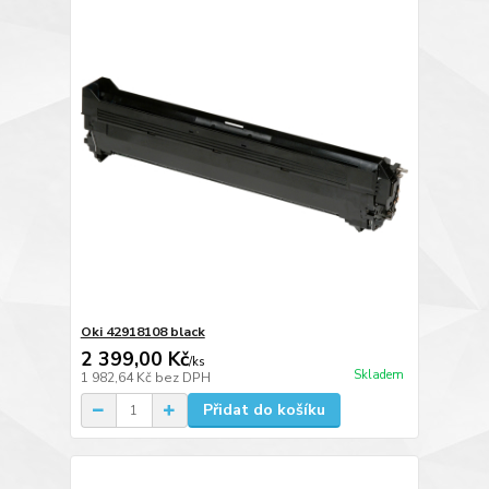
Oki 42918108 black
2 399,00 Kč
/
ks
Skladem
1 982,64 Kč
bez DPH
Přidat do košíku