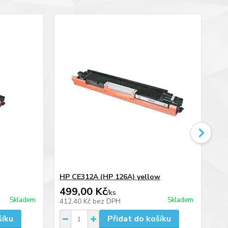
HP CE312A (HP 126A) yellow
HP
499,00 Kč
99
/
ks
Skladem
Skladem
412,40 Kč
bez DPH
81
šíku
Přidat do košíku