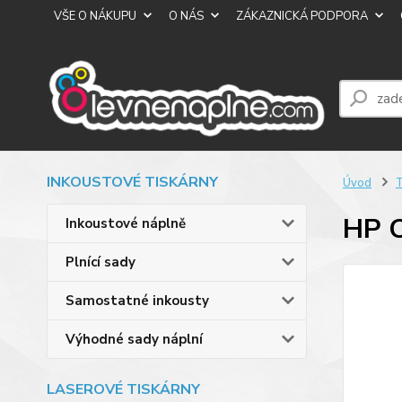
VŠE O NÁKUPU
O NÁS
ZÁKAZNICKÁ PODPORA
INKOUSTOVÉ TISKÁRNY
Úvod
T
HP 
Inkoustové náplně
Plnící sady
Samostatné inkousty
Výhodné sady náplní
LASEROVÉ TISKÁRNY