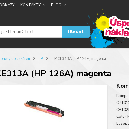
ODKAZY
KONTAKTY
BLOG
Hledat
onery do tiskáren
HP
HP CE313A (HP 126A) magenta
CE313A (HP 126A) magenta
Komp
Kompati
CP1012
CP1025
Color 
LaserJ