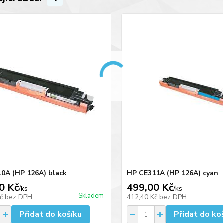
0A (HP 126A) black
HP CE311A (HP 126A) cyan
0 Kč
499,00 Kč
/
ks
/
ks
Skladem
Kč
bez DPH
412,40 Kč
bez DPH
Přidat do košíku
Přidat do ko