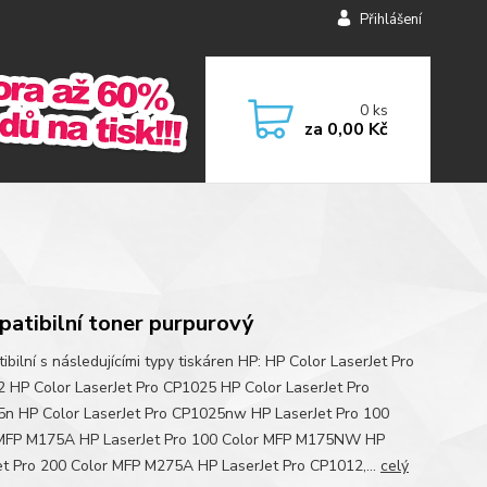
Přihlášení
0
ks
za
0,00 Kč
atibilní toner purpurový
bilní s následujícími typy tiskáren HP: HP Color LaserJet Pro
 HP Color LaserJet Pro CP1025 HP Color LaserJet Pro
n HP Color LaserJet Pro CP1025nw HP LaserJet Pro 100
MFP M175A HP LaserJet Pro 100 Color MFP M175NW HP
et Pro 200 Color MFP M275A HP LaserJet Pro CP1012,...
celý