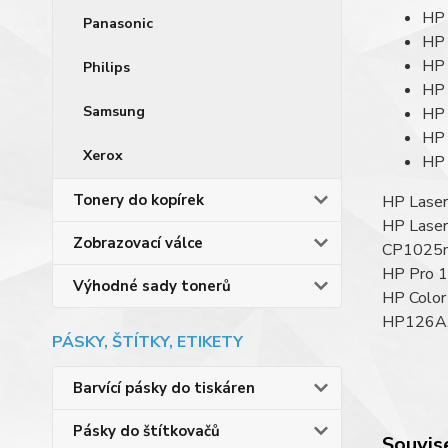
HP 
Panasonic
HP 
HP 
Philips
HP 
Samsung
HP 
HP 
Xerox
HP 
Tonery do kopírek
HP Laser
HP Laser
Zobrazovací válce
CP1025nw
HP Pro 1
Výhodné sady tonerů
HP Colo
HP126A,
PÁSKY, ŠTÍTKY, ETIKETY
Barvící pásky do tiskáren
Pásky do štítkovačů
Souvise