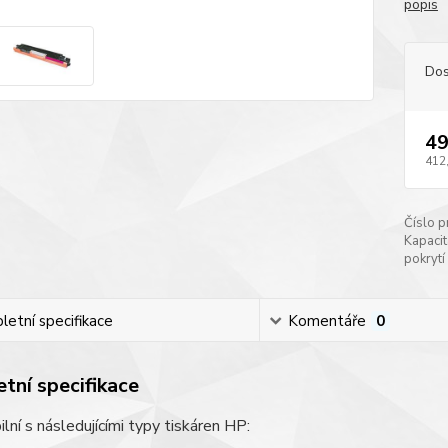
popis
Dos
49
412
Číslo p
Kapacit
pokrytí
etní specifikace
Komentáře
0
tní specifikace
lní s následujícími typy tiskáren HP: