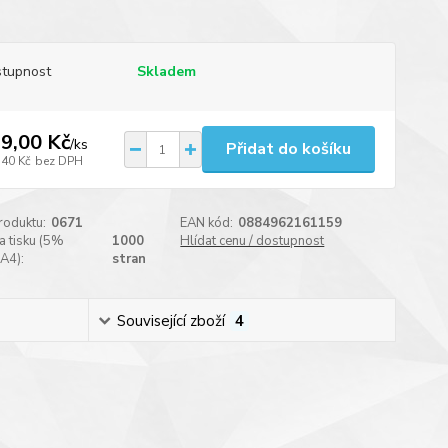
tupnost
Skladem
9,00 Kč
/
ks
Přidat do košíku
,40 Kč
bez DPH
roduktu:
0671
EAN kód:
0884962161159
a tisku (5%
1000
Hlídat cenu / dostupnost
 A4):
stran
Související zboží
4