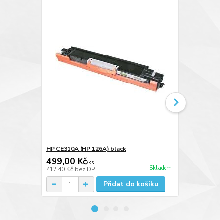
HP CE310A (HP 126A) black
HP CE311A (
499,00 Kč
499,00 K
/
ks
Skladem
412,40 Kč
bez DPH
412,40 Kč
be
Přidat do košíku