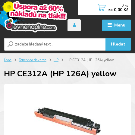
0
ks
za
0,00 Kč
Menu
Hledat
Úvod
Tonery do tiskáren
HP
HP CE312A (HP 126A) yellow
HP CE312A (HP 126A) yellow