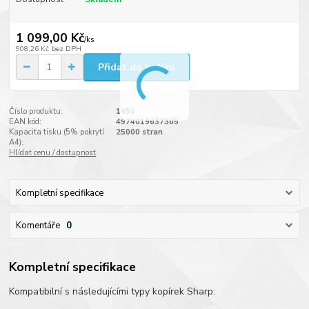
1 099,00 Kč
/
ks
908,26 Kč
bez DPH
Přidat do košíku
Číslo produktu:
1450
EAN kód:
4974019637365
Kapacita tisku (5% pokrytí
25000 stran
A4):
Hlídat cenu / dostupnost
Kompletní specifikace
Komentáře
0
Kompletní specifikace
Kompatibilní s následujícími typy kopírek Sharp: