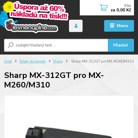
0
ks
za
0,00 Kč
Menu
Hledat
Úvod
Tonery do kopírek
Sharp
Sharp MX-312GT pro MX-M260/M310
Sharp MX-312GT pro MX-
M260/M310