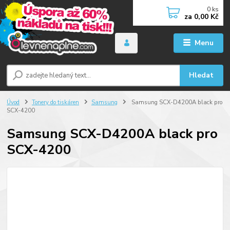
0
ks
za
0,00 Kč
Menu
Hledat
Úvod
Tonery do tiskáren
Samsung
Samsung SCX-D4200A black pro
SCX-4200
Samsung SCX-D4200A black pro
SCX-4200