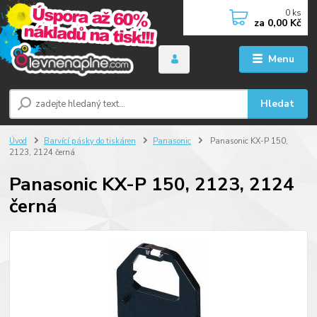
0
ks
za
0,00 Kč
Menu
Hledat
Úvod
Barvící pásky do tiskáren
Panasonic
Panasonic KX-P 150,
2123, 2124 černá
Panasonic KX-P 150, 2123, 2124
černá