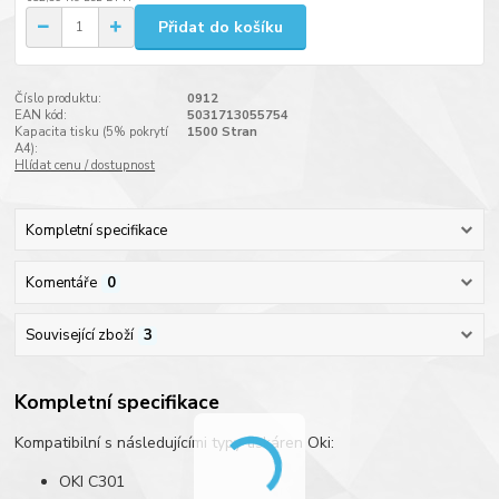
Přidat do košíku
Číslo produktu:
0912
EAN kód:
5031713055754
Kapacita tisku (5% pokrytí
1500 Stran
A4):
Hlídat cenu / dostupnost
Kompletní specifikace
Komentáře
0
Související zboží
3
Kompletní specifikace
Kompatibilní s následujícími typy tiskáren Oki:
OKI C301