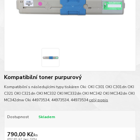
Kompatibilní toner purpurový
Kompatibilní s následujícími typy tiskáren Oki: OKI C301 OKI C301dn OKI
C321 OKI C321dn OKI MC332 OKI MC332dn OKI MC342 OKI MC342dn OKI
MC342dnw Oki 44973534, 44973534, 44973534
celý popis
Dostupnost
Skladem
790,00 Kč
/
ks
652,89 Kč
bez DPH