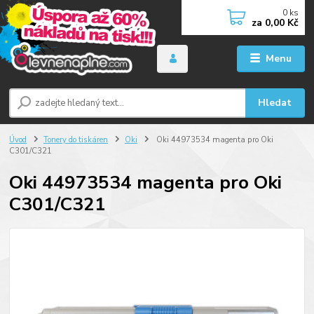
0
ks
za
0,00 Kč
Menu
Hledat
Úvod
Tonery do tiskáren
Oki
Oki 44973534 magenta pro Oki
C301/C321
Oki 44973534 magenta pro Oki
C301/C321