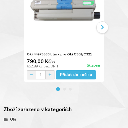
Oki 44973536 black pro Oki C301/C321
Oki 4497353
790,00 Kč
790,00 K
/
ks
Skladem
652,89 Kč
bez DPH
652,89 Kč
be
Přidat do košíku
Zboží zařazeno v kategoriích
Oki