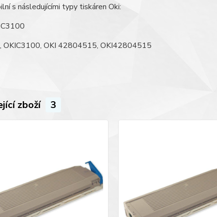
lní s následujícími typy tiskáren Oki:
 C3100
, OKIC3100, OKI 42804515, OKI42804515
jící zboží
3