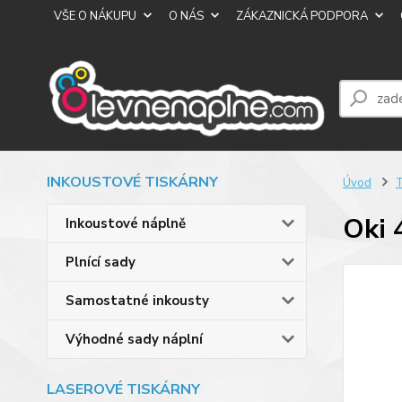
VŠE O NÁKUPU
O NÁS
ZÁKAZNICKÁ PODPORA
INKOUSTOVÉ TISKÁRNY
Úvod
T
Oki 
Inkoustové náplně
Plnící sady
Samostatné inkousty
Výhodné sady náplní
LASEROVÉ TISKÁRNY