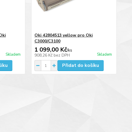
Oki
Oki 42804513 yellow pro Oki
C3000/C3100
1 099,00 Kč
/
ks
Skladem
Skladem
908,26 Kč
bez DPH
šíku
Přidat do košíku