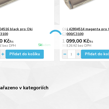
04516 black pro Oki
Oki 42804514 magenta pro 
C3100
C3000/C3100
0 Kč
1 099,00 Kč
/
ks
/
ks
Skladem
Kč
bez DPH
908,26 Kč
bez DPH
Přidat do košíku
Přidat do ko
zařazeno v kategoriích