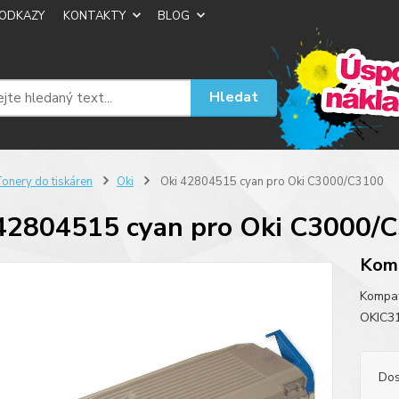
ODKAZY
KONTAKTY
BLOG
Hledat
onery do tiskáren
Oki
Oki 42804515 cyan pro Oki C3000/C3100
42804515 cyan pro Oki C3000/
Komp
Kompat
OKIC3
Dos