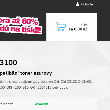
Přihlášení
0
ks
za
0,00 Kč
C3100
atibilní toner azurový
ibilní s následujícími typy tiskáren Oki: Oki C3100 OKI3100,
100, OKI 42804515, OKI42804515
celý popis
tupnost
Skladem