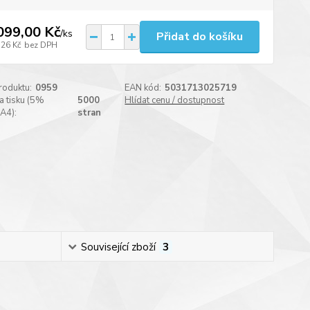
099,00 Kč
/
ks
Přidat do košíku
,26 Kč
bez DPH
roduktu:
0959
EAN kód:
5031713025719
a tisku (5%
5000
Hlídat cenu / dostupnost
 A4):
stran
Související zboží
3