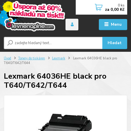
0
ks
za
0,00 Kč
Menu
Hledat
Úvod
Tonery do tiskáren
Lexmark
Lexmark 64036HE black pro
T640/T642/T644
Lexmark 64036HE black pro
T640/T642/T644