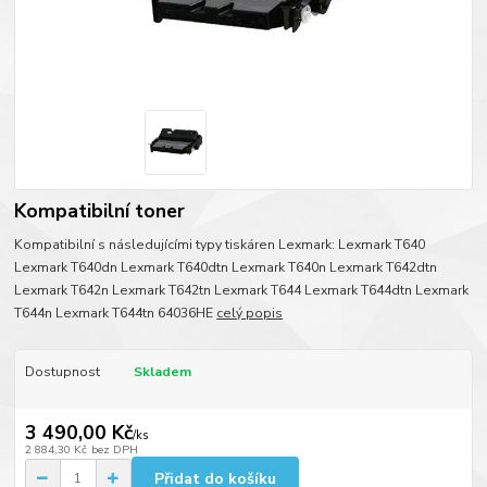
Kompatibilní toner
Kompatibilní s následujícími typy tiskáren Lexmark: Lexmark T640
Lexmark T640dn Lexmark T640dtn Lexmark T640n Lexmark T642dtn
Lexmark T642n Lexmark T642tn Lexmark T644 Lexmark T644dtn Lexmark
T644n Lexmark T644tn 64036HE
celý popis
Dostupnost
Skladem
3 490,00 Kč
/
ks
2 884,30 Kč
bez DPH
Přidat do košíku