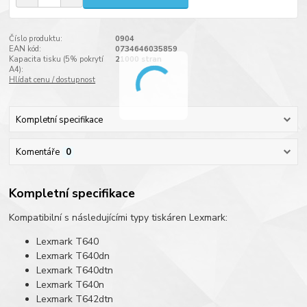
Číslo produktu:
0904
EAN kód:
0734646035859
Kapacita tisku (5% pokrytí
21000 stran
A4):
Hlídat cenu / dostupnost
Kompletní specifikace
Komentáře
0
Kompletní specifikace
Kompatibilní s následujícími typy tiskáren Lexmark:
Lexmark T640
Lexmark T640dn
Lexmark T640dtn
Lexmark T640n
Lexmark T642dtn