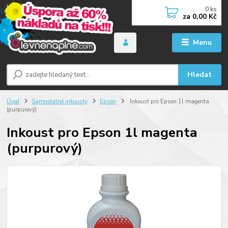
0
ks
za
0,00 Kč
Menu
Hledat
Úvod
Samostatné inkousty
Epson
Inkoust pro Epson 1l magenta
(purpurový)
Inkoust pro Epson 1l magenta
(purpurový)