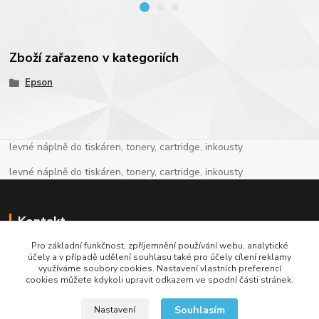
Zboží zařazeno v kategoriích
Epson
levné náplně do tiskáren, tonery, cartridge, inkousty
levné náplně do tiskáren, tonery, cartridge, inkousty
Kontakt
Pro základní funkčnost, zpříjemnění používání webu, analytické
+420 774 913 718
účely a v případě udělení souhlasu také pro účely cílení reklamy
využíváme soubory cookies. Nastavení vlastních preferencí
cookies můžete kdykoli upravit odkazem ve spodní části stránek.
info@levnenaplne.com
Souhlasím
Nastavení