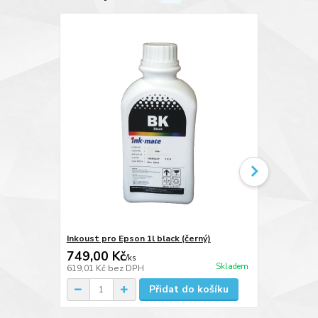
Inkoust pro Epson 1l black (černý)
Inkoust pro 
749,00 Kč
749,00 K
/
ks
Skladem
619,01 Kč
bez DPH
619,01 Kč
be
Přidat do košíku