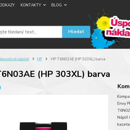
ODKAZY
KONTAKTY
BLOG
Hledat
nkoustové náplně
HP
HP T6N03AE (HP 303XL) barva
T6N03AE (HP 303XL) barva
Komp
Kompat
Envy P
T6N02A
Náplň 
kazeta