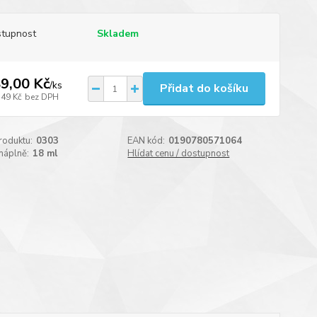
tupnost
Skladem
9,00 Kč
/
ks
Přidat do košíku
,49 Kč
bez DPH
roduktu:
0303
EAN kód:
0190780571064
náplně:
18 ml
Hlídat cenu / dostupnost