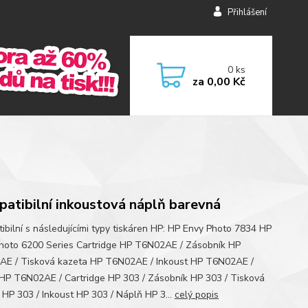
Přihlášení
0
ks
za
0,00 Kč
atibilní inkoustová náplň barevná
ibilní s následujícími typy tiskáren HP: HP Envy Photo 7834 HP
hoto 6200 Series Cartridge HP T6N02AE / Zásobník HP
E / Tisková kazeta HP T6N02AE / Inkoust HP T6N02AE /
HP T6N02AE / Cartridge HP 303 / Zásobník HP 303 / Tisková
 HP 303 / Inkoust HP 303 / Náplň HP 3...
celý popis