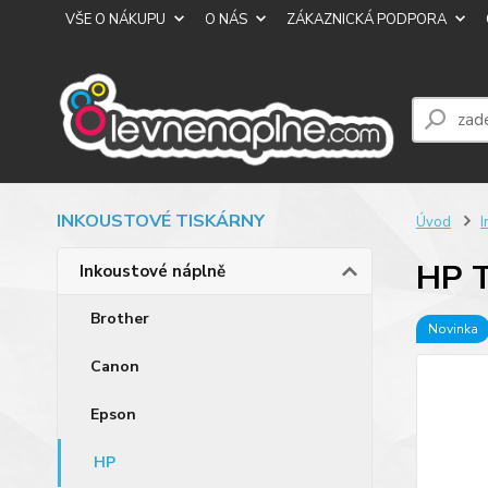
VŠE O NÁKUPU
O NÁS
ZÁKAZNICKÁ PODPORA
INKOUSTOVÉ TISKÁRNY
Úvod
I
HP 
Inkoustové náplně
Brother
Novinka
Canon
Epson
HP