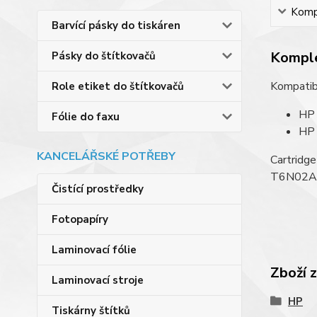
Kompl
Barvící pásky do tiskáren
Komple
Pásky do štítkovačů
Kompatibi
Role etiket do štítkovačů
HP 
Fólie do faxu
HP 
KANCELÁŘSKÉ POTŘEBY
Cartridg
T6N02AE 
Čistící prostředky
Fotopapíry
Laminovací fólie
Zboží 
Laminovací stroje
HP
Tiskárny štítků