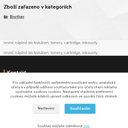
Zboží zařazeno v kategoriích
Brother
levné náplně do tiskáren, tonery, cartridge, inkousty
levné náplně do tiskáren, tonery, cartridge, inkousty
Kontakt
Pro základní funkčnost, zpříjemnění používání webu, analytické
+420 774 913 718
účely a v případě udělení souhlasu také pro účely cílení reklamy
využíváme soubory cookies. Nastavení vlastních preferencí
cookies můžete kdykoli upravit odkazem ve spodní části stránek.
info@levnenaplne.com
Souhlasím
Nastavení
Souhlas můžete odmítnout
zde
.