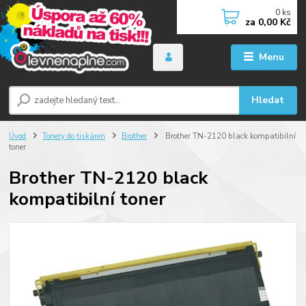
0
ks
za
0,00 Kč
Menu
Hledat
Úvod
Tonery do tiskáren
Brother
Brother TN-2120 black kompatibilní
toner
Brother TN-2120 black
kompatibilní toner