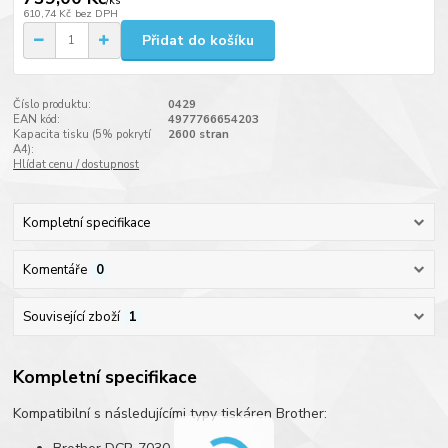
/
ks
610,74 Kč
bez DPH
Přidat do košíku
Číslo produktu:
0429
EAN kód:
4977766654203
Kapacita tisku (5% pokrytí
2600 stran
A4):
Hlídat cenu / dostupnost
Kompletní specifikace
Komentáře
0
Související zboží
1
Kompletní specifikace
Kompatibilní s následujícími typy tiskáren Brother: